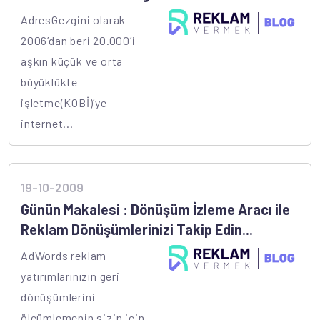
AdresGezgini olarak
2006’dan beri 20.000’i
aşkın küçük ve orta
büyüklükte
işletme(KOBİ)’ye
internet...
19-10-2009
Günün Makalesi : Dönüşüm İzleme Aracı ile
Reklam Dönüşümlerinizi Takip Edin...
AdWords reklam
yatırımlarınızın geri
dönüşümlerini
ölçümlemenin sizin için