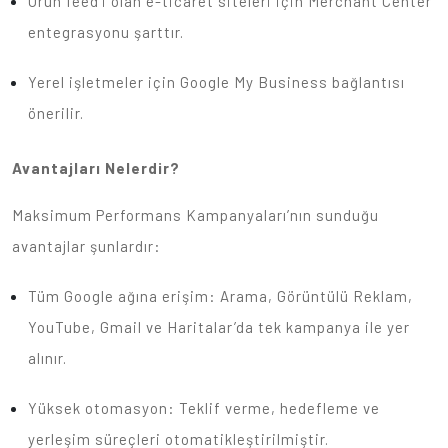
Ürün feed’i olan e-ticaret siteleri için Merchant Center
entegrasyonu şarttır.
Yerel işletmeler için Google My Business bağlantısı
önerilir.
Avantajları Nelerdir?
Maksimum Performans Kampanyaları’nın sunduğu
avantajlar şunlardır:
Tüm Google ağına erişim: Arama, Görüntülü Reklam,
YouTube, Gmail ve Haritalar’da tek kampanya ile yer
alınır.
Yüksek otomasyon: Teklif verme, hedefleme ve
yerleşim süreçleri otomatikleştirilmiştir.