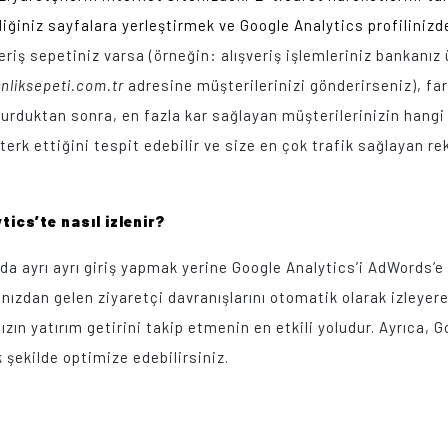
ğiniz sayfalara yerleştirmek ve Google Analytics profilinizde
ışveriş sepetiniz varsa (örneğin: alışveriş işlemleriniz bankan
liksepeti.com.tr
adresine müşterilerinizi gönderirseniz), far
kurduktan sonra, en fazla kar sağlayan müşterilerinizin hangi 
erk ettiğini tespit edebilir ve size en çok trafik sağlayan rek
.
ics’te nasıl izlenir?
a ayrı ayrı giriş yapmak yerine Google Analytics’i AdWords’e 
ızdan gelen ziyaretçi davranışlarını otomatik olarak izleyer
ın yatırım getirini takip etmenin en etkili yoludur. Ayrıca, 
şekilde optimize edebilirsiniz.