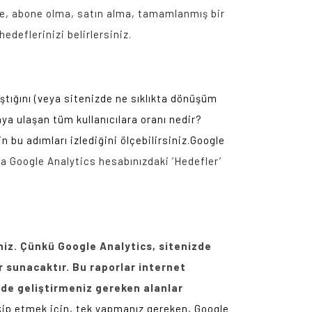
me, abone olma, satın alma, tamamlanmış bir
eflerinizi belirlersiniz.
aştığını (veya sitenizde ne sıklıkta dönüşüm
faya ulaşan tüm kullanıcılara oranı nedir?
in bu adımları izlediğini ölçebilirsiniz.Google
a Google Analytics hesabınızdaki ’Hedefler’
niz. Çünkü Google Analytics, sitenizde
ar sunacaktır. Bu raporlar internet
izde geliştirmeniz gereken alanlar
takip etmek için, tek yapmanız gereken, Google