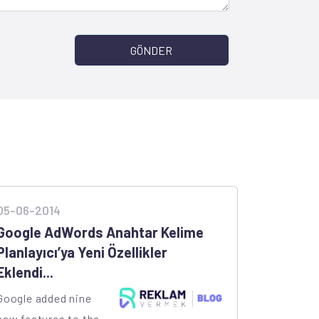
GÖNDER
05-06-2014
Google AdWords Anahtar Kelime
Planlayıcı’ya Yeni Özellikler
Eklendi...
Google added nine
new features to the