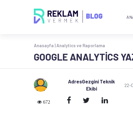
AN
Anasayfa |
Analytics ve Raporlama
GOOGLE ANALYTICS YAZI
AdresGezgini Teknik
22-
Ekibi
672