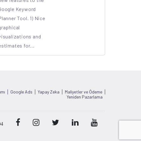
Google Keyword
Planner Tool. 1) Nice
graphical
visualizations and
estimates for...
ımı
Google Ads
Yapay Zeka
Maliyetler ve Ödeme
Yeniden Pazarlama
94