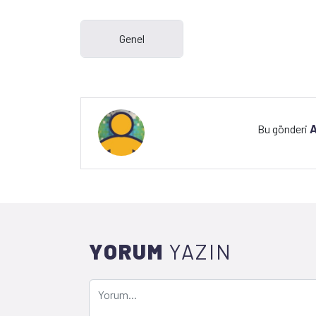
A
Bu gönderi
YORUM
YAZIN