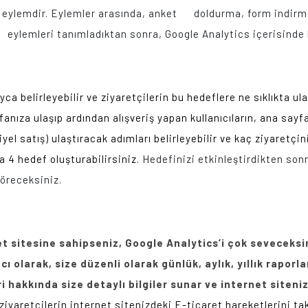
niz eylemdir. Eylemler arasında, anket doldurma, form indir
mleri tanımladıktan sonra, Google Analytics içerisinde hed
ca belirleyebilir ve ziyaretçilerin bu hedeflere ne sıklıkta ul
yfanıza ulaşıp ardından alışveriş yapan kullanıcıların, ana say
yel satış) ulaştıracak adımları belirleyebilir ve kaç ziyaretçin
a 4 hedef oluşturabilirsiniz.
Hedefinizi etkinleştirdikten sonr
göreceksiniz.
et sitesine sahipseniz, Google Analytics’i çok seveceksi
 olarak, size düzenli olarak günlük, aylık, yıllık raporl
i hakkında size detaylı bilgiler sunar ve internet siten
 ziyaretçilerin internet sitenizdeki E-ticaret hareketlerini 