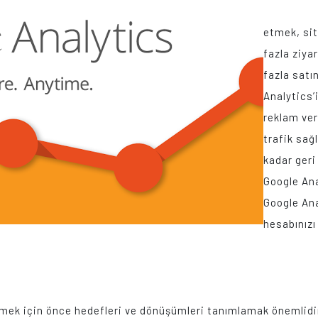
kullanıc
etmek, sit
fazla ziy
fazla satı
Analytics
reklam ver
trafik s
kadar geri
Google An
Google Ana
hesabınız
izlemek için önce hedefleri ve dönüşümleri tanımlamak öne