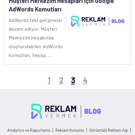
Müşteri Merkezim Hesapları için Google
AdWords Komutları
AdWords’teki gelişmeler
devam ediyor. Müşteri
Merkezim hesabında
oluşturulabilen AdWords
komutları, hesap ...
3
1
2
4
Analytics ve Raporlama
Reklam Konumu
Görüntülü Reklam Ağı