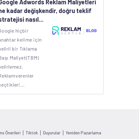
Google Adwords Reklam Maliyetleri
ne kadar değişkendir, doğru teklif
stratejisi nasıl...
Google hiçbir
anahtar kelime için
belirli bir Tıklama
Başı Maliyet(TBM)
belirlemez.
Reklamverenler
seçtikleri...
s Önerileri
Tiktok
Duyurular
Yeniden Pazarlama