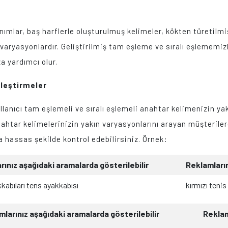
lanımlar, baş harflerle oluşturulmuş kelimeler, kökten türetil
varyasyonlardır. Geliştirilmiş tam eşleme ve sıralı eşlememizle
a yardımcı olur.
ileştirmeler
ullanıcı tam eşlemeli ve sıralı eşlemeli anahtar kelimenizin ya
nahtar kelimelerinizin yakın varyasyonlarını arayan müşteriler
 hassas şekilde kontrol edebilirsiniz. Örnek:
rınız aşağıdaki aramalarda gösterilebilir
Reklamları
kabıları tens ayakkabısı
kırmızı tenis
nız aşağıdaki aramalarda gösterilebilir
Reklamların