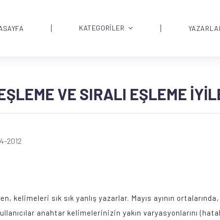
KATEGORİLER
ASAYFA
YAZARLA
ŞLEME VE SIRALI EŞLEME İYIL
04-2012
ken, kelimeleri sık sık yanlış yazarlar. Mayıs ayının ortaların
lanıcılar anahtar kelimelerinizin yakın varyasyonlarını (hatal