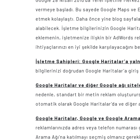
Google 28 Nisan 2010’da Yerel İşletme Merkezi
vermeye başladı. Bu sayede Google Maps ve E
etmek kolaylaştı. Daha önce yine blog sayfala
alabilecek. İşletme bilgilerinizin Google Hari
eklemenin, işletmenize ilişkin bir AdWords re
ihtiyaçlarınızı en iyi şekilde karşılayacağını 
İşletme Sahipleri: Google Haritalar’a yaln
bilgilerinizi doğrudan Google Haritalar’a giriş
Google Haritalar ve diğer Google ağı site
nedenle, standart bir metin reklam oluştururs
otomatik olarak Google Haritalar’da ve diğer
Google Haritalar, Google ve Google Arama 
reklamlarınızda adres veya telefon numarası g
Arama Ağı’na katılmayı seçmiş olmanız gereki