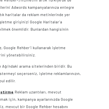
e Rehber-) hizmetini artık Türkiye’de de
ilerini Adwords kampanyalarınıza entegre
tık haritalar da reklam metinlerinde yer
şletme girişinizi Google Haritalar’a
 bilmek önemlidir. Bunlardan hangisinin
z, Google Rehber’i kullanarak işletme
ini yönetebilirsiniz.
 Ağı’ndaki arama sitelerinden biridir. Bu
östermeyi seçerseniz, işletme reklamlarınızın,
l edilir.
eştirme
Reklam uzantıları, mevcut
lanmak için, kampanya ayarlarınızda Google
niz, mevcut bir Google Rehber hesabını