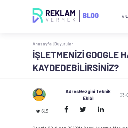
AN
Anasayfa |
Duyurular
İŞLETMENIZI GOOGLE 
KAYDEDEBILIRSINIZ?
AdresGezgini Teknik
03-
Ekibi
615