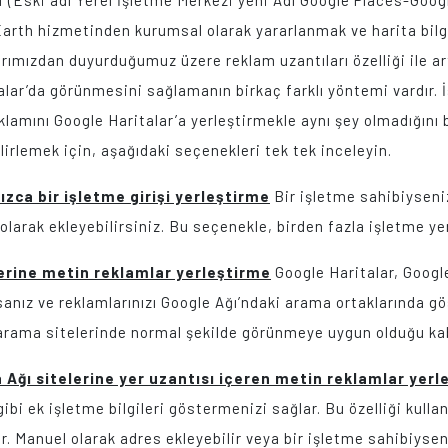
 (Eski adı Yerel İşletme Merkezi yeni Adı Google Places-Googl
arth hizmetinden kurumsal olarak yararlanmak ve harita bilg
rımızdan duyurduğumuz üzere reklam uzantıları özelliği ile ar
talar’da görünmesini sağlamanın birkaç farklı yöntemi vardır. İ
klamını Google Haritalar’a yerleştirmekle aynı şey olmadığını
belirlemek için, aşağıdaki seçenekleri tek tek inceleyin.
ızca bir işletme girişi yerleştirme
Bir işletme sahibiyseni
 olarak ekleyebilirsiniz. Bu seçenekle, birden fazla işletme yer
lerine metin reklamlar yerleştirme
Google Haritalar, Google
anız ve reklamlarınızı Google Ağı’ndaki arama ortaklarında g
 arama sitelerinde normal şekilde görünmeye uygun olduğu kabu
Ağı sitelerine yer uzantısı içeren metin reklamlar yerl
ibi ek işletme bilgileri göstermenizi sağlar. Bu özelliği kul
r. Manuel olarak adres ekleyebilir veya bir işletme sahibiyse