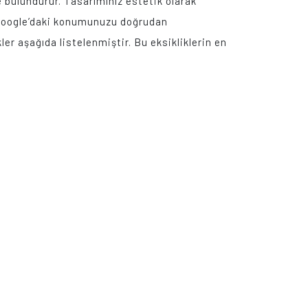
de bulundurur. Tasarımınız estetik olarak
a Google’daki konumunuzu doğrudan
er aşağıda listelenmiştir. Bu eksikliklerin en