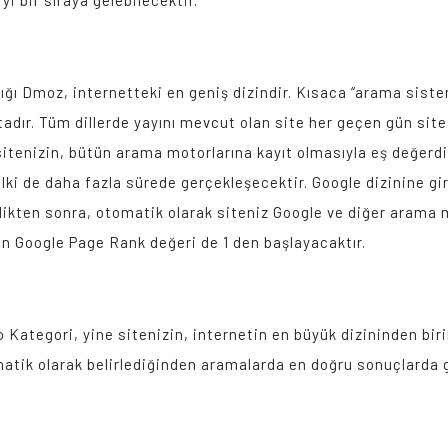
i bir sıraya gelebilecektir.
ığı Dmoz, internetteki en geniş dizindir. Kısaca “arama sistem
dır. Tüm dillerde yayını mevcut olan site her geçen gün sitesin
itenizin, bütün arama motorlarına kayıt olmasıyla eş değerd
elki de daha fazla sürede gerçekleşecektir. Google dizinine g
dikten sonra, otomatik olarak siteniz Google ve diğer arama m
in Google Page Rank değeri de 1 den başlayacaktır.
Kategori, yine sitenizin, internetin en büyük dizininden biri
matik olarak belirlediğinden aramalarda en doğru sonuçlarda 