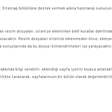
inir. Sitemap bölümüne destek vermek adına hazırlanıp sunucun
n resim dosyaları, sitenize eklenirken belli kurallar dahilind
nacaktır. Resim dosyaları sitenize eklenmeden önce, ekleyec
a sonuçlarında da bu dosya isimlendirmeleri işe yarayacaktır
kkında bilgi verebilir, eklendiği sayfa içerini kısaca anlatabi
irlikte taranarak, sayfalarınızın bir bütün olarak değerlendiri