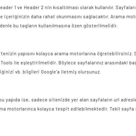
der 1 ve Header 2 nin kısaltılması olarak kullanılır. Sayfaları
 içeriğinizin daha rahat okunmasını sağlacaktır. Arama motorla
edenle bu tagların kullanılmasına özen gösterilmelidir.
 sitenizin yapısını kolayca arama motorlarına öğretebilirsiniz.
ls ile eşleştirilmelidir. Böylece sayfalarınız arasındaki bağ
ğinizi vb. bilgileri Google’a iletmiş olursunuz.
 bu yapıda ise, sadece sitenizde yer alan sayfaların url adresl
ma motorlarınca kolayca tespit edilebilmektedir. Tekil sayfa