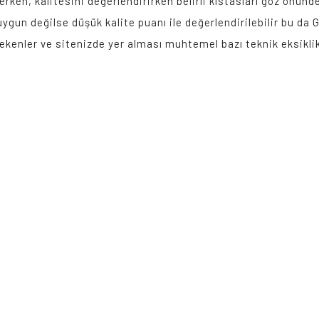
lerken, kalitesini değerlendirirken belirli kıstasları göz önün
uygun değilse düşük kalite puanı ile değerlendirilebilir bu d
ekenler ve sitenizde yer alması muhtemel bazı teknik eksiklikl