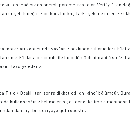
de kullanacağınız en önemli parametresi olan Verify-1, en do
 erişebileceğiniz bu kod, bir kaç farklı şekilde sitenize ekle
a motorları sonucunda sayfanız hakkında kullanıcılara bilgi 
atan en etkili kısa bir cümle ile bu bölümü doldurabilirsiniz. D
asını tavsiye ederiz.
Title / Başlık’ tan sonra dikkat edilen ikinci bölümdür. Bura
urada kullanacağınız kelimelerin çok genel kelime olmasından k
ından daha iyi bir seviyeye getirecektir.