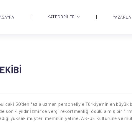
KATEGORİLER
ASAYFA
YAZARLA
EKIBI
ul’daki 50’den fazla uzman personeliyle Türkiye’nin en büyük bi
e son 4 yıldır İzmir’de vergi rekortmenliği ödülü almış bir fir
adığı yüksek müşteri memnuniyetine, AR-GE kültürüne ve mühe