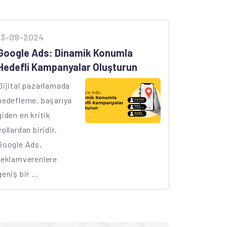
13-09-2024
Google Ads: Dinamik Konumla
Hedefli Kampanyalar Oluşturun
Dijital pazarlamada
hedefleme, başarıya
giden en kritik
yollardan biridir.
Google Ads,
reklamverenlere
geniş bir ...