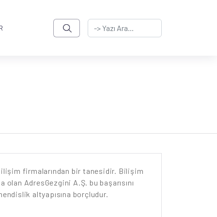
R
lişim firmalarından bir tanesidir. Bilişim
ma olan AdresGezgini A.Ş. bu başarısını
ndislik altyapısına borçludur.