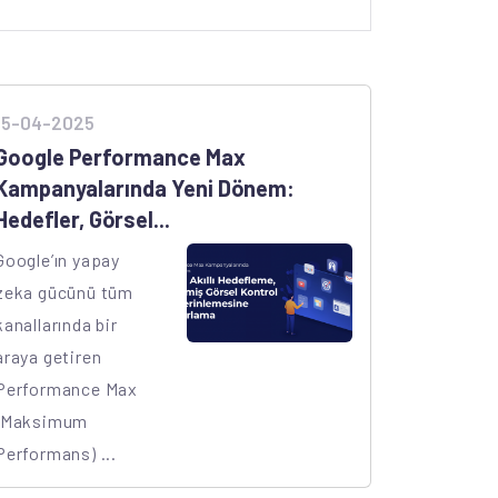
15-04-2025
Google Performance Max
Kampanyalarında Yeni Dönem:
Hedefler, Görsel...
Google’ın yapay
zeka gücünü tüm
kanallarında bir
araya getiren
Performance Max
(Maksimum
Performans) ...