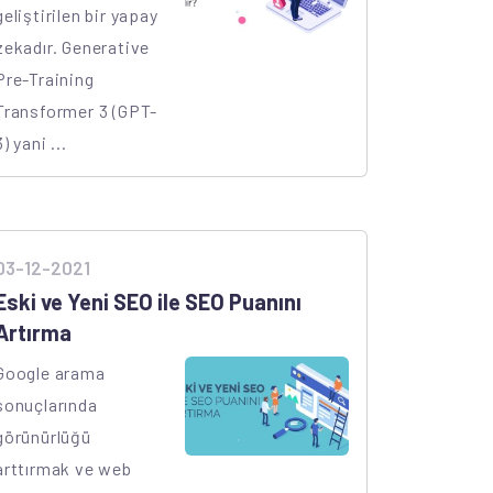
geliştirilen bir yapay
zekadır. Generative
Pre-Training
Transformer 3 (GPT-
3) yani ...
03-12-2021
Eski ve Yeni SEO ile SEO Puanını
Artırma
Google arama
sonuçlarında
görünürlüğü
arttırmak ve web