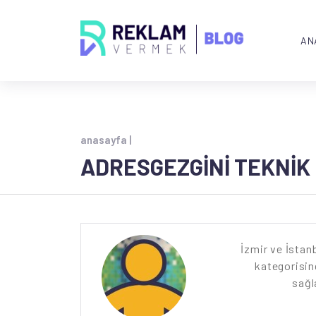
AN
anasayfa |
ADRESGEZGINI TEKNIK 
İzmir ve İstanb
kategorisind
sağl